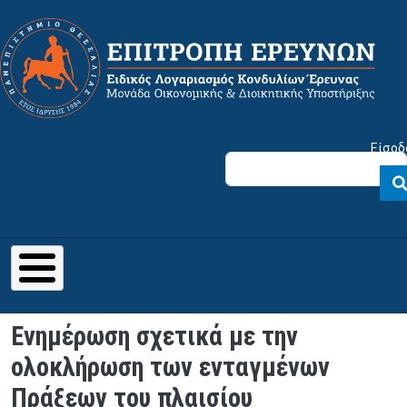
Παράκαμψη προς το κυρίως περιεχόμενο
Μενού λογαριασμού χρήστη
Είσοδ
Ενημέρωση σχετικά με την
ολοκλήρωση των ενταγμένων
Πράξεων του πλαισίου