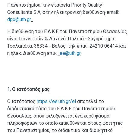
Πανεπιστημίου, την εταιρεία Priority Quality
Consultants S.A, στην ηλεκτρονική διεύθυνση-email:
dpo@uth.gr
.
Η διεύθυνση του Ε.Λ.Κ.Ε του Πανεπιστημίου Θεσσαλίας
είναι Γιαννιτσών & Λαχανά, Παλαιά - Συγκρότημα
Τσαλαπάτα, 38334 - Βόλος, τηλ επικ.: 24210 06414 και
η ηλεκ. Διεύθυνση επικ:
.
ee@uth.gr
.
1. Ο ιστότοπός μας
Ο ιστότοπος
https://ee.uth.gr/el
αποτελεί το
διαδικτυακό τόπο του Ε.Λ.Κ.Ε του Πανεπιστημίου
Θεσσαλίας, όπου φιλοξενείται ένα ευρύ φάσμα
πληροφοριών το οποίο απευθύνεται στους φοιτητές
του Πανεπιστημίου, το διδακτικό και διοικητικό