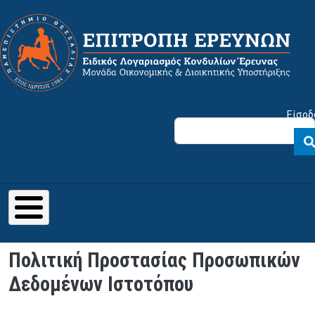
Παράκαμψη προς το κυρίως περιεχόμενο
Μενού λογαριασμού χρήστη
Είσοδ
Πολιτική Προστασίας Προσωπικών
Δεδομένων Ιστοτόπου