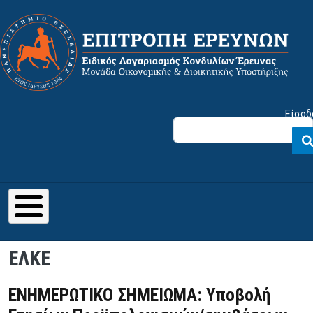
Παράκαμψη προς το κυρίως περιεχόμενο
Μενού λογαριασμού χρήστη
Είσοδ
ΕΛΚΕ
ΕΝΗΜΕΡΩΤΙΚΟ ΣΗΜΕΙΩΜΑ: Υποβολή