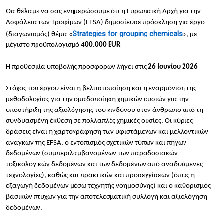
Θα θέλαμε να σας ενημερώσουμε ότι η Ευρωπαϊκή Αρχή για την
Ασφάλεια των Τροφίμων (
EFSA
) δημοσίευσε πρόσκληση για έργο
Strategies for grouping chemicals
(διαγωνισμός) θέμα «
», με
μέγιστο προϋπολογισμό 4
00.000 EUR
Η προθεσμία υποβολής προσφορών λήγει στις
26 Ιουνίου 2026
Στόχος του έργου είναι η βελτιστοποίηση και η εναρμόνιση της
μεθοδολογίας για την ομαδοποίηση χημικών ουσιών για την
υποστήριξη της αξιολόγησης του κινδύνου στον άνθρωπο από τη
συνδυασμένη έκθεση σε πολλαπλές χημικές ουσίες. Οι κύριες
δράσεις είναι η χαρτογράφηση των υφιστάμενων και μελλοντικών
αναγκών της EFSA, ο εντοπισμός σχετικών τύπων και πηγών
δεδομένων (συμπεριλαμβανομένων των παραδοσιακών
τοξικολογικών δεδομένων και των δεδομένων από αναδυόμενες
τεχνολογίες), καθώς και πρακτικών και προσεγγίσεων (όπως η
εξαγωγή δεδομένων μέσω τεχνητής νοημοσύνης) και ο καθορισμός
βασικών πτυχών για την αποτελεσματική συλλογή και αξιολόγηση
δεδομένων.