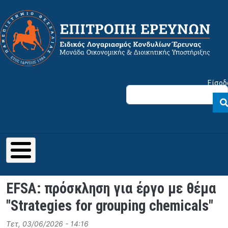
Παράκαμψη προς το κυρίως περιεχόμενο
Μενού λογαριασμού χρήστη
Είσοδ
EFSA: πρόσκληση για έργο με θέμα
"Strategies for grouping chemicals"
Τετ, 03/06/2026 - 14:16