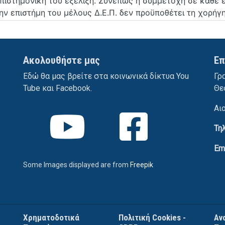
πιστημονική του εξέλιξη. Συνεπώς η συμμετοχή σε κάθε ε
την επιστήμη του μέλους Δ.Ε.Π. δεν προϋποθέτει τη χορήγ
Ακολουθήστε μας
Επ
Εδώ θα μας βρείτε στα κοινωνικά δίκτυα You
Γρ
Tube και Facebook.
Θε
Αι
Τη
Em
Some Images displayed are from
Freepik
Χρηματοδοτικά
Πολιτική Cookies -
Αν