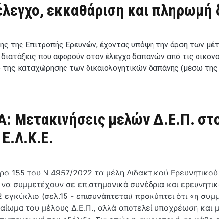
 έλεγχο, εκκαθάριση και πληρωμή
σης της Επιτροπής Ερευνών, έχοντας υπόψη την άρση των μέ
 διατάξεις που αφορούν στον έλεγχο δαπανών από τις οικον
ο της καταχώρησης των δικαιολογητικών δαπάνης (μέσω της
Μετακινήσεις μελών Δ.Ε.Π. στο
Ε.Λ.Κ.Ε.
ο 155 του Ν.4957/2022 τα μέλη Διδακτικού Ερευνητικού
α συμμετέχουν σε επιστημονικά συνέδρια και ερευνητικά
εγκύκλιο (σελ.15 - επισυνάπτεται) προκύπτει ότι «η συμ
καίωμα του μέλους Δ.Ε.Π., αλλά αποτελεί υποχρέωση και