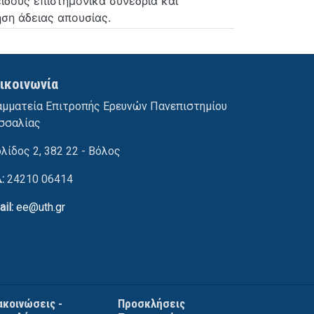
ίδους επιστημονικά συνέδρια και
ηση άδειας απουσίας.
ικοινωνία
αμματεία Επιτροπής Ερευνών Πανεπιστημίου
σσαλίας
ολίδος 2, 382 22 - Βόλος
λ:
24210 06414
ail:
ee@uth.gr
ακοινώσεις -
Προσκλήσεις