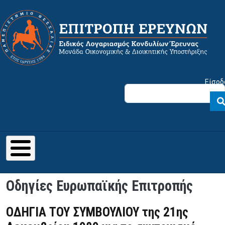
Παράκαμψη προς το κυρίως περιεχόμενο
Μενού λογαριασμού χρήστη
Είσοδ
Οδηγίες Ευρωπαϊκής Επιτροπής
ΟΔΗΓΙΑ ΤΟΥ ΣΥΜΒΟΥΛΙΟΥ της 21ης