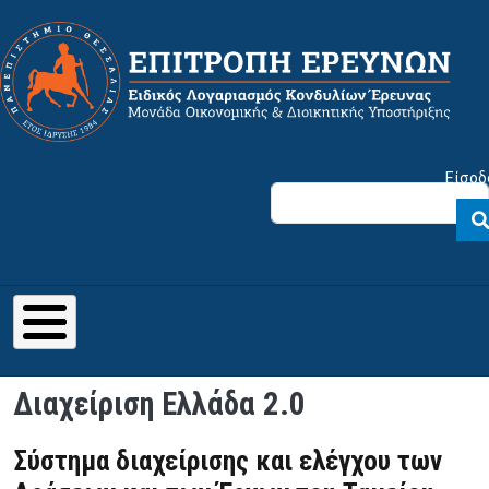
Παράκαμψη προς το κυρίως περιεχόμενο
Μενού λογαριασμού χρήστη
Είσοδ
Διαχείριση Ελλάδα 2.0
Σύστημα διαχείρισης και ελέγχου των