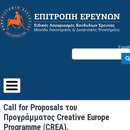
Παράκαμψη προς το κυρίως περιεχόμενο
Μενού λογαριασμού χρήστη
Είσοδ
Call for Proposals του
Προγράμματος Creative Europe
Programme (CREA),