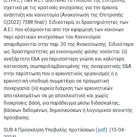
(Ε.Λ.Κ.Ε.) των Α.Ε.Ι. αποτελεί το Πλαίσιο της Επιτροπής
σχετικά με τις κρατικές ενισχύσεις για την έρευνα,
ανάπτυξη και καινοτομία (Ανακοίνωση της Επιτροπής
C(2022) 7388 final/). Ειδικότερα, οι δραστηριότητες των
Α.Ε.Ι. που εξαιρούνται από την εφαρμογή των κανόνων
περί κρατικών ενισχύσεων του Κανονισμού
απαριθμούνται στην παρ. 20 της Ανακοίνωσης. Ειδικότερα
ως δραστηριότητες μη οικονομικής φύσης νοούνται: (ii)
ανεξάρτητη Ε&Α για περισσότερη γνώση και καλύτερη
κατανόηση, συμπεριλαμβανομένης της συνεργατικής Ε&Α
στην περίπτωση που ο ερευνητικός οργανισμός ή η
ερευνητική υποδομή συμμετέχει σε πραγματική
συνεργασία· (iii) ευρεία διάχυση των ερευνητικών
αποτελεσμάτων σε μη αποκλειστική και χωρίς
διακρίσεις βάση, για παράδειγμα μέσω διδασκαλίας,
βάσεων δεδομένων, δημοσιεύσεων ή λογισμικού ανοικτής
πρόσβασης.
SUB 4 Πρόσκληση Υποβολής προτάσεων (
.pdf
) (15-04-