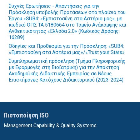
Συχνές Ερωτήσεις - Απαντήσεις για την
Πρόσκληση υποβολής Προτάσεων στο πλαίσιο του
Έργου «SUB4: «Εμπιστοσύνη στα Αστέρια μας», με
κωδικό ΟΠΣ ΤΑ 5180664 στο Ταμείο Ανάκαμψης και
Ανθεκτικότητας «Ελλάδα 2.0» (Kωδικός Δράσης:
16289)
Οδηγίες και Προθεσμία για την Πρόσκληση: «SUB4:
«Εμπιστοσύνη στα Αστέρια μας»/«Trust your Stars»
Συμπληρωματική πρόσκληση (Τμήμα Πληροφορικής
με Εφαρμογές στη Βιοϊατρική) για την Απόκτηση
Ακαδημαϊκής Διδακτικής Εμπειρίας σε Νέους
Επιστήμονες Κατόχους Διδακτορικού (2023-2024)
Πιστοποίηση ISO
Management Capability & Quality Systems