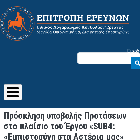
Παράκαμψη προς το κυρίως περιεχόμενο
Μενού λογαριασμού χρήστη
Είσοδ
Πρόσκληση υποβολής Προτάσεων
στο πλαίσιο του Έργου «SUB4:
«Εμπιστοσύνη στα Αστέρια μας»