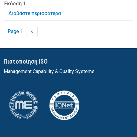
Έκδοση
1
για το ΚΑΤΑΣΤΑΣΗ ΑΜΟΙΒΩΝ (Ελεύ
Διαβάστε περισσότερα
Σελιδοποίηση
Next page
Page 1
››
Πιστοποίηση ISO
Management Capability & Quality Systems