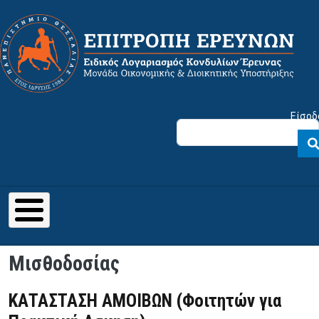
Παράκαμψη προς το κυρίως περιεχόμενο
Μενού λογαριασμού χρήστη
Είσοδ
Μισθοδοσίας
ΚΑΤΑΣΤΑΣΗ ΑΜΟΙΒΩΝ (Φοιτητών για