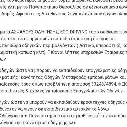
ες του ευρύτερου δημόσιου τομέα μπορεί να καλυφθεί μέσα 
είς κλπ με το Πανεπιστήμιο Θεσσαλίας σε εξειδικευμένα έργ
οδομής. Αφορά στις Διευθύνσεις Συγκοινωνιακών έργων όλου
έματα ΑΣΦΑΛΟΥΣ ΟΔΗΓΗΣΗΣ, ECO DRIVING τόσο σε θεωρητικ
π) όσο και σε εφαρμοσμένο επίπεδο (πρακτική άσκηση σε
 πληθώρα οδηγικών περιβαλλόντων ( Αστικό, υπεραστικό, κα
σωματική κόπωση κλπ). Πιθανοί λήπτες υπηρεσιών Εταιρείες 
των
δηγών ώστε να μπορούν να εκπαιδεύουν επαγγελματίες οδη
γελματικής Ικανότητας Οδηγών Μεταφοράς εμπορευμάτων και
κπαίδευσής τους όπως προβλέπει η απόφαση 33243/4894, ΦΕΚ
Εκπαιδευτές & Σχολές εκπαίδευσης Επαγγελματιών Οδηγών.
γών ώστε να μπορούν να εκπαιδεύουν ερασιτέχνες οδηγούς 
 δυνατόν να γίνουν σε εκπαιδευτικό αυτοκίνητο λόγω
Οδήγησης και Πανεπιστημίου σε αυτή καθ’ εαυτή την εκπαίδε
λόγηση της ικανότητας οδήγησης κλπ.