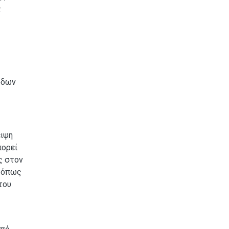
ς
όδων
ειψη
πορεί
ς στον
ν όπως
του