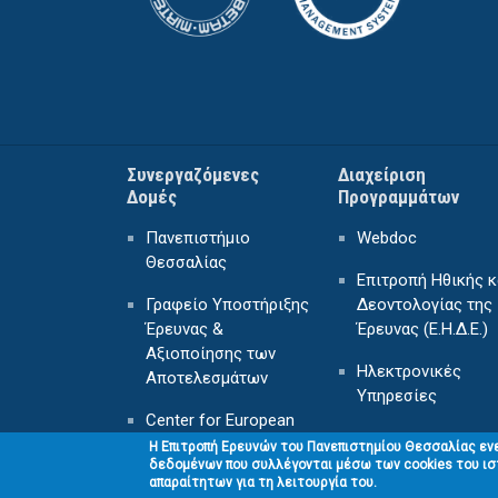
Συνεργαζόμενες
Διαχείριση
Δομές
Προγραμμάτων
Πανεπιστήμιο
Webdoc
Θεσσαλίας
Επιτροπή Ηθικής κ
Γραφείο Υποστήριξης
Δεοντολογίας της
Έρευνας &
Έρευνας (Ε.Η.Δ.Ε.)
Αξιοποίησης των
Ηλεκτρονικές
Αποτελεσμάτων
Υπηρεσίες
Center for European
Projects
H Επιτροπή Ερευνών του Πανεπιστημίου Θεσσαλίας εν
δεδομένων που συλλέγονται μέσω των cookies του ισ
απαραίτητων για τη λειτουργία του.
Κέντρο Επιμόρφωσης