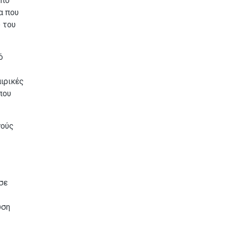
από
α που
 του
ό
ιρικές
που
γούς
σε
υση