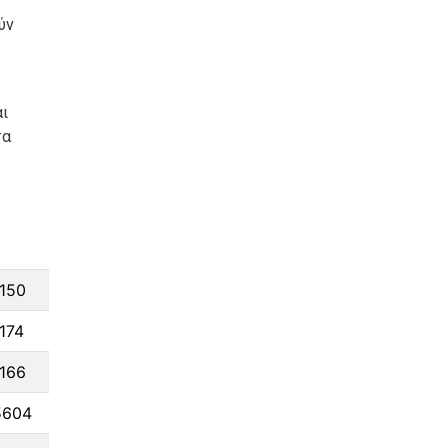
ύν
ι
τα
150
174
166
5604