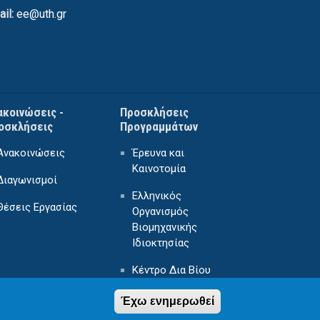
ail:
ee@uth.gr
ακοινώσεις -
Προσκλήσεις
οσκλήσεις
Προγραμμάτων
Ανακοινώσεις
Έρευνα και
Καινοτομία
Διαγωνισμοί
Ελληνικός
Θέσεις Εργασίας
Οργανισμός
Βιομηχανικής
Ιδιοκτησίας
Κέντρο Δια Βίου
Μάθησης
Έχω ενημερωθεί