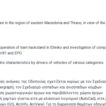
ure in the region of eastern Macedonia and Thrace, in view of the
peration of tram hackstand in Elliniko and investigation of comp
80/81 and ΕPΟ.
ic characteristics by drivers of vehicles of various categories.
κές ανάγκες της Οδοποιίας σχετίζεται κυρίως με τον Σχεδια
tergraph), τον Σχεδιασμό ισόπεδων και ανισόπεδων κόμβων
φωση χωματουργικών έργων και περιβάλλοντος χώρου έργων
ή χαρτών γίνεται είτε με κλασσικό λογισμικό (AutoCad), είτε 
(GIS, ArcInfo, ArcView). Για τη διερεύνηση θεμάτων οδηγικ