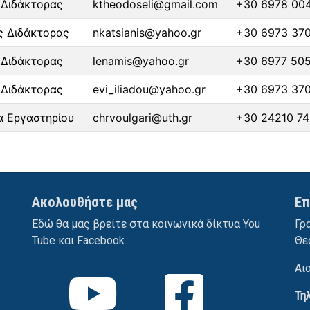
Διδάκτορας
ktheodoseli@gmail.com
+30 6978 00
 Διδάκτορας
nkatsianis@yahoo.gr
+30 6973 37
Διδάκτορας
lenamis@yahoo.gr
+30 6977 50
Διδάκτορας
evi_iliadou@yahoo.gr
+30 6973 37
α Εργαστηρίου
chrvoulgari@uth.gr
+30 24210 74
Ακολουθήστε μας
Επ
Εδώ θα μας βρείτε στα κοινωνικά δίκτυα You
Γρ
Tube και Facebook.
Θε
Αι
Τη