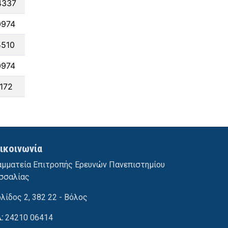
4337
0974
5510
0974
172
ικοινωνία
αμματεία Επιτροπής Ερευνών Πανεπιστημίου
σσαλίας
ολίδος 2, 382 22 - Βόλος
λ:
24210 06414