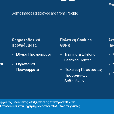
Em
Some Images displayed are from
Freepik
Χρηματοδοτικά
Πολιτική Cookies -
Αν
Προγράμματα
GDPR
Πρ
Εθνικά Προγράμματα
Training & Lifelong
Learning Center
αι
Ευρωπαϊκά
Προγράμματα
Πολιτική Προστασίας
Προσωπικών
Δεδομένων
εργεί ως υπεύθυνος επεξεργασίας των προσωπικών
τοτόπου και κάνει χρήση μόνο των απολύτως τεχνικώς