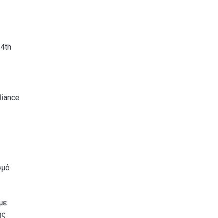
 4th
liance
σμό
με
ής