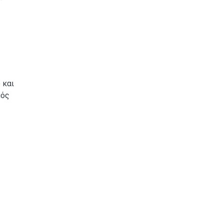
 και
μός