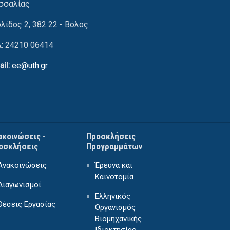
σσαλίας
ολίδος 2, 382 22 - Βόλος
λ:
24210 06414
ail:
ee@uth.gr
ακοινώσεις -
Προσκλήσεις
οσκλήσεις
Προγραμμάτων
Ανακοινώσεις
Έρευνα και
Καινοτομία
Διαγωνισμοί
Ελληνικός
Θέσεις Εργασίας
Οργανισμός
Βιομηχανικής