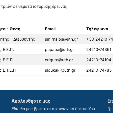
τριών σε θέματα ιστορικής έρευνας
ητα - Θέση
Email
Τηλέφωνο
ητής - Διευθυντής
smirnaios@uth.gr
+30 24210 74
 Ε.Ε.Π.
papapa@uth.gr
24210-74361
 Ε.Ε.Π.
erigute@uth.gr
24210-74194
 Ε.Τ.Ε.Π
sloukaki@uth.gr
24210-74785
Ακολουθήστε μας
Επ
Εδώ θα μας βρείτε στα κοινωνικά δίκτυα You
Γρ