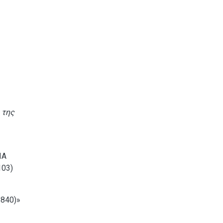
 της
ΠΑ
103)
1840)»