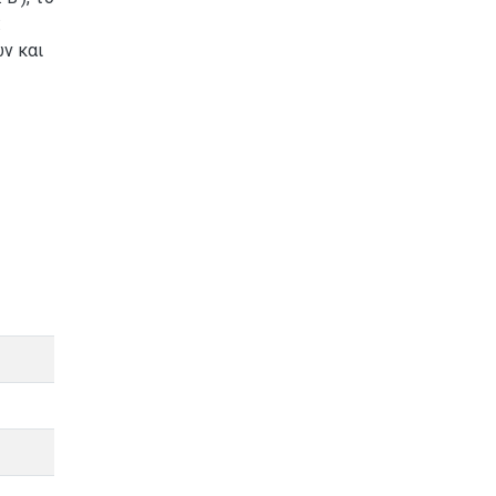
:
ν και