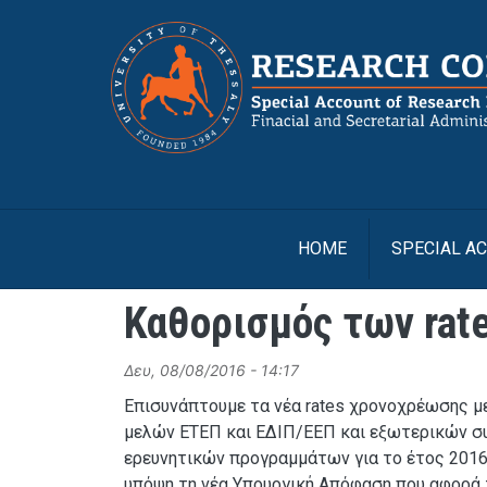
Skip to main content
HOME
SPECIAL A
Καθορισμός των rat
Δευ, 08/08/2016 - 14:17
Επισυνάπτουμε τα νέα rates χρονοχρέωσης μ
μελών ΕΤΕΠ και ΕΔΙΠ/ΕΕΠ και εξωτερικών συ
ερευνητικών προγραμμάτων για το έτος 2016
υπόψη τη νέα Υπουργική Απόφαση που αφορά τ