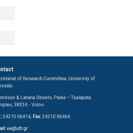
ntact
retariat of Research Committee, University of
essaly
nnitson & Lahana Streets, Palea – Tsalapata
mplex, 38334 - Volos
.:
24210 06414,
Fax:
24210 06464
ail:
ee@uth.gr