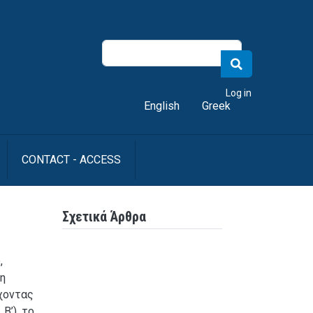
er account menu
Log in
English
Greek
CONTACT - ACCESS
Σχετικά Άρθρα
,
η
έχοντας
Β’), το