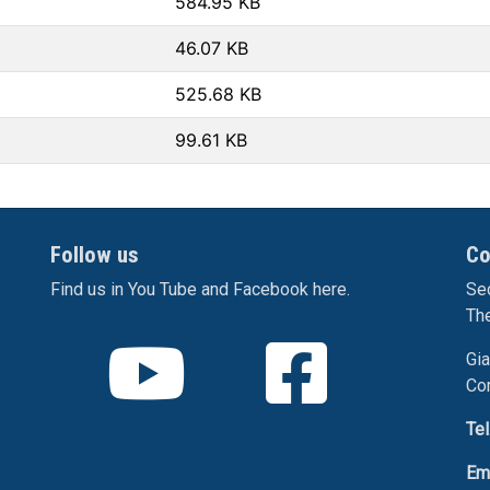
584.95 KB
46.07 KB
525.68 KB
99.61 KB
Follow us
Co
Find us in You Tube and Facebook here.
Sec
Th
Gia
Co
Tel
Em