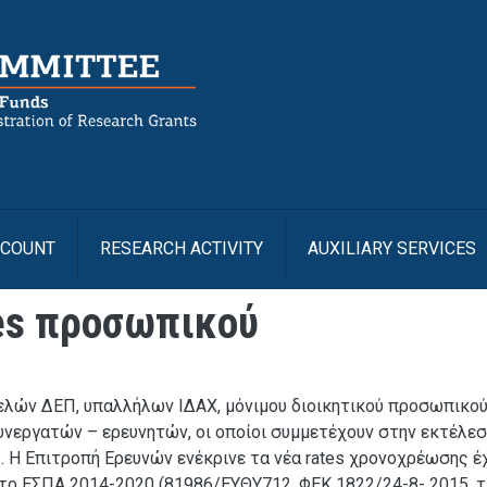
Us
CCOUNT
RESEARCH ACTIVITY
AUXILIARY SERVICES
es προσωπικού
ελών ΔΕΠ, υπαλλήλων ΙΔΑΧ, μόνιμου διοικητικού προσωπικού
νεργατών – ερευνητών, οι οποίοι συμμετέχουν στην εκτέλεσ
. Η Επιτροπή Ερευνών ενέκρινε τα νέα rates χρονοχρέωσης 
ο ΕΣΠΑ 2014-2020 (81986/ΕΥΘΥ712, ΦΕΚ 1822/24-8- 2015, τ. 