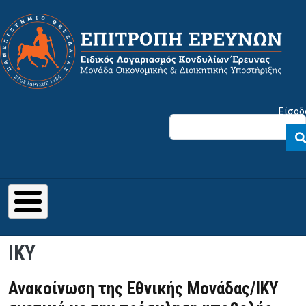
Παράκαμψη προς το κυρίως περιεχόμενο
Μενού λογαριασμού χρήστη
Είσοδ
IKY
Ανακοίνωση της Εθνικής Μονάδας/ΙΚΥ